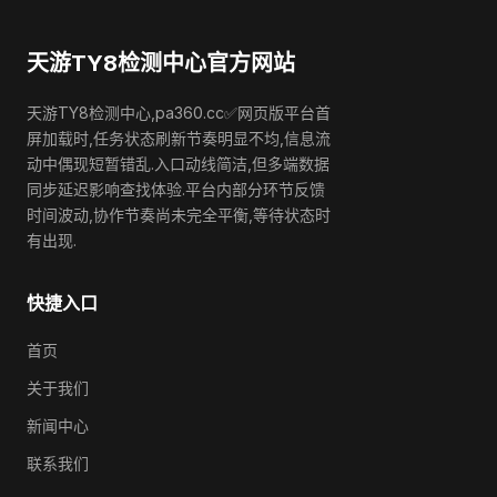
天游TY8检测中心官方网站
天游TY8检测中心,pa360.cc✅网页版平台首
屏加载时,任务状态刷新节奏明显不均,信息流
动中偶现短暂错乱.入口动线简洁,但多端数据
同步延迟影响查找体验.平台内部分环节反馈
时间波动,协作节奏尚未完全平衡,等待状态时
有出现.
快捷入口
首页
关于我们
新闻中心
联系我们