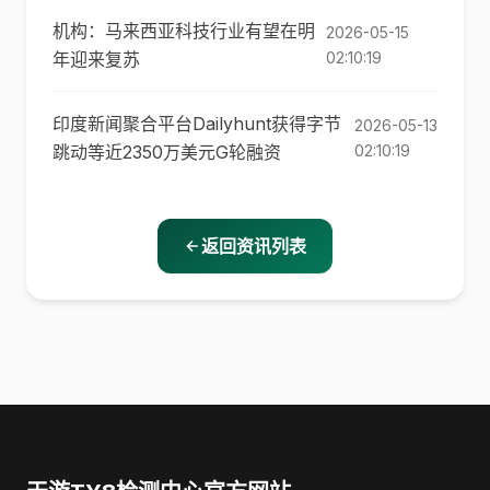
机构：马来西亚科技行业有望在明
2026-05-15
年迎来复苏
02:10:19
印度新闻聚合平台Dailyhunt获得字节
2026-05-13
跳动等近2350万美元G轮融资
02:10:19
返回资讯列表