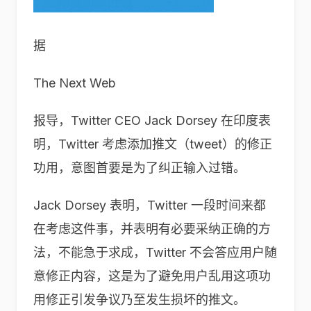
据
The Next Web
报导，Twitter CEO Jack Dorsey 在印度表
明，Twitter 考虑添加推文（tweet）的修正
功用，意图首要是为了纠正输入过错。
Jack Dorsey 表明，Twitter 一段时间来都
在考虑这件事，并表明有必要采纳正确的方
法，不能急于求成，Twitter 不会答应用户随
意修正内容，这是为了避免用户乱用这项功
用修正引发争议乃至发生损坏的推文。