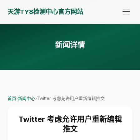
天游TY8检测中心官方网站
新闻详情
首页
›
新闻中心
›
Twitter 考虑允许用户重新编辑推文
Twitter 考虑允许用户重新编辑
推文