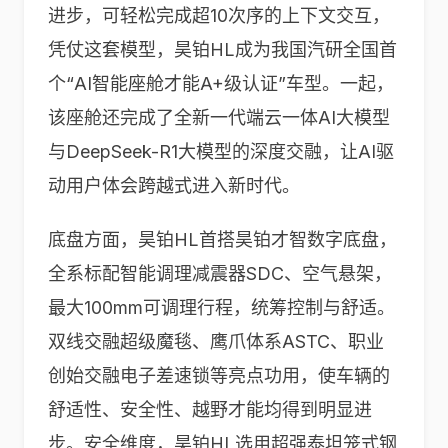
进步，可轻松完成超10次序的上下文交互，
凭仗这套模型，昊铂HL成为我国汽研全国首
个“AI智能座舱才能A+级认证”车型。一起，
该座舱还完成了全新一代端云一体AI大模型
与DeepSeek-R1大模型的深度交融，让AI驱
动用户体会跨越式进入新时代。
底盘方面，昊铂HL首搭昊铂才智数字底盘，
全系标配智能调理减震器SDC、空气悬架，
最大100mm可调理行程，统筹控制与舒适。
双线交融超级魔毯、鹰爪体系ASTC、职业
创始交融电子差速锁等亮点功用，使车辆的
舒适性、安全性、越野才能均得到明显进
步。安全维度，昊铂HL选用超强泰坦笼式钢