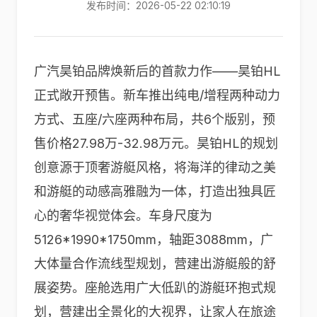
发布时间：2026-05-22 02:10:19
广汽昊铂品牌焕新后的首款力作——昊铂HL
正式敞开预售。新车推出纯电/增程两种动力
方式、五座/六座两种布局，共6个版别，预
售价格27.98万-32.98万元。昊铂HL的规划
创意源于顶奢游艇风格，将海洋的律动之美
和游艇的动感高雅融为一体，打造出独具匠
心的奢华视觉体会。车身尺度为
5126*1990*1750mm，轴距3088mm，广
大体量合作流线型规划，营建出游艇般的舒
展姿势。座舱选用广大低趴的游艇环抱式规
划，营建出全景化的大视界，让家人在旅途