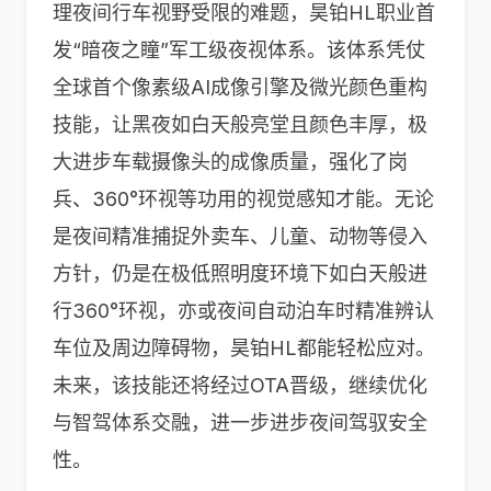
理夜间行车视野受限的难题，昊铂HL职业首
发“暗夜之瞳”军工级夜视体系。该体系凭仗
全球首个像素级AI成像引擎及微光颜色重构
技能，让黑夜如白天般亮堂且颜色丰厚，极
大进步车载摄像头的成像质量，强化了岗
兵、360°环视等功用的视觉感知才能。无论
是夜间精准捕捉外卖车、儿童、动物等侵入
方针，仍是在极低照明度环境下如白天般进
行360°环视，亦或夜间自动泊车时精准辨认
车位及周边障碍物，昊铂HL都能轻松应对。
未来，该技能还将经过OTA晋级，继续优化
与智驾体系交融，进一步进步夜间驾驭安全
性。