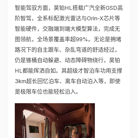
智能驾驭方面，昊铂HL搭载广汽全新GSD高
阶智驾，全系标配激光雷达与Orin-X芯片等
智能硬件，交融端到端大模型算法，完成无
图领航，全场景覆盖率超99%。无论是拥堵
路况下的自主跟车、杂乱弯道的舒适经过，
仍是锥桶自动躲避、动态障碍物绕行，昊铂
HL都能挥洒自如。其超级才智泊车功用支撑
3km超长回忆泊车、离车自动泊入等，即使
是极限车位也能轻松泊入。