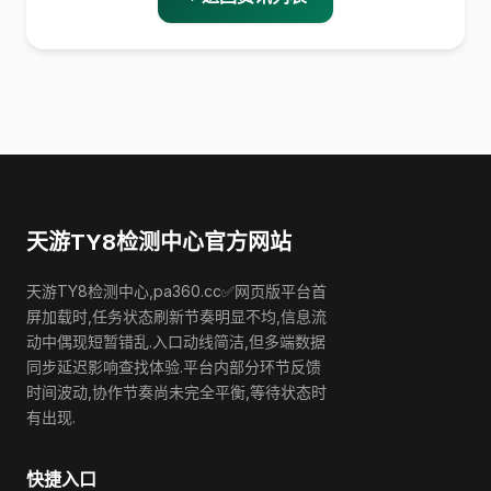
天游TY8检测中心官方网站
天游TY8检测中心,pa360.cc✅网页版平台首
屏加载时,任务状态刷新节奏明显不均,信息流
动中偶现短暂错乱.入口动线简洁,但多端数据
同步延迟影响查找体验.平台内部分环节反馈
时间波动,协作节奏尚未完全平衡,等待状态时
有出现.
快捷入口