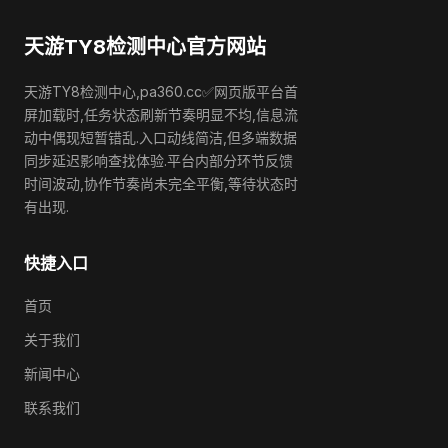
天游TY8检测中心官方网站
天游TY8检测中心,pa360.cc✅网页版平台首
屏加载时,任务状态刷新节奏明显不均,信息流
动中偶现短暂错乱.入口动线简洁,但多端数据
同步延迟影响查找体验.平台内部分环节反馈
时间波动,协作节奏尚未完全平衡,等待状态时
有出现.
快捷入口
首页
关于我们
新闻中心
联系我们