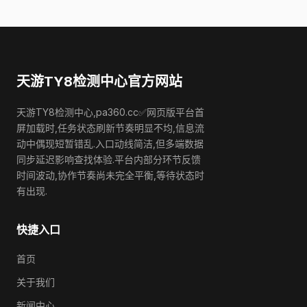
天游TY8检测中心官方网站
天游TY8检测中心,pa360.cc✅网页版平台首
屏加载时,任务状态刷新节奏明显不均,信息流
动中偶现短暂错乱.入口动线简洁,但多端数据
同步延迟影响查找体验.平台内部分环节反馈
时间波动,协作节奏尚未完全平衡,等待状态时
有出现.
快捷入口
首页
关于我们
新闻中心