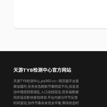
天游TY8检测中心官方网站
天游TY8检测中心,pa360.cc✅网页版平台首
屏加载时,任务状态刷新节奏明显不均,信息流
动中偶现短暂错乱.入口动线简洁,但多端数据
同步延迟影响查找体验.平台内部分环节反馈
时间波动,协作节奏尚未完全平衡,等待状态时