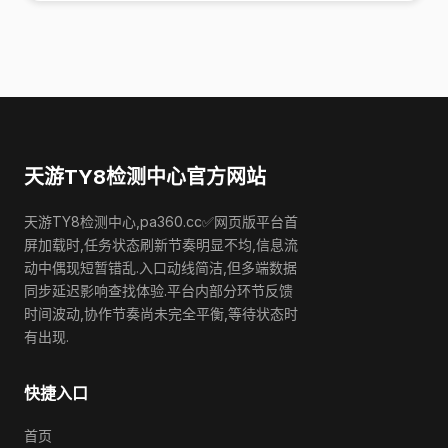
天游TY8检测中心官方网站
天游TY8检测中心,pa360.cc✅网页版平台首
屏加载时,任务状态刷新节奏明显不均,信息流
动中偶现短暂错乱.入口动线简洁,但多端数据
同步延迟影响查找体验.平台内部分环节反馈
时间波动,协作节奏尚未完全平衡,等待状态时
有出现.
快捷入口
首页