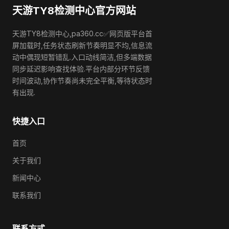
天游TY8检测中心官方网站
天游TY8检测中心,pa360.cc✅网页版平台首
屏加载时,任务状态刷新节奏明显不均,信息流
动中偶现短暂错乱.入口动线简洁,但多端数据
同步延迟影响查找体验.平台内部分环节反馈
时间波动,协作节奏尚未完全平衡,等待状态时
有出现.
快捷入口
首页
关于我们
新闻中心
联系我们
联系方式