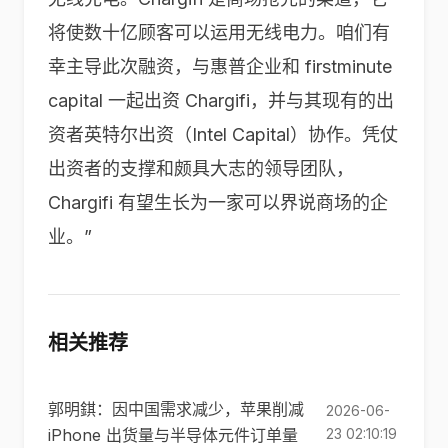
将使数十亿顾客可以运用无线电力。咱们有
幸主导此次融资，与惠普企业和 firstminute
capital 一起出资 Chargifi，并与其现有的出
资者英特尔出资（Intel Capital）协作。凭仗
出资者的支撑和颇具大志的领导团队，
Chargifi 有望生长为一家可以界说商场的企
业。”
相关推荐
郭明錤：因中国需求减少，苹果削减
2026-06-
iPhone 出货量与半导体元件订单量
23 02:10:19