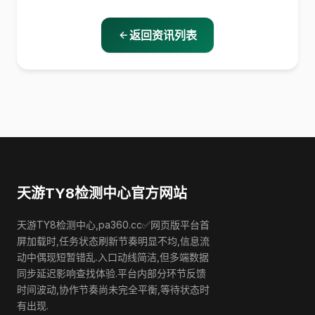
返回资讯列表
天游TY8检测中心官方网站
天游TY8检测中心,pa360.cc✅网页版平台首
屏加载时,任务状态刷新节奏明显不均,信息流
动中偶现短暂错乱.入口动线简洁,但多端数据
同步延迟影响查找体验.平台内部分环节反馈
时间波动,协作节奏尚未完全平衡,等待状态时
有出现.