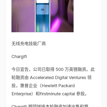
无线充电技能厂商
Chargifi
今日宣告，公司已取得 500 万英镑融资。此
轮融资由 Accelerated Digital Ventures 领
投，惠普企业（Hewlett Packard
Enterprise）和firstminute capital 参投。
Chargifi 期望拼接本轮融资加速出售和营