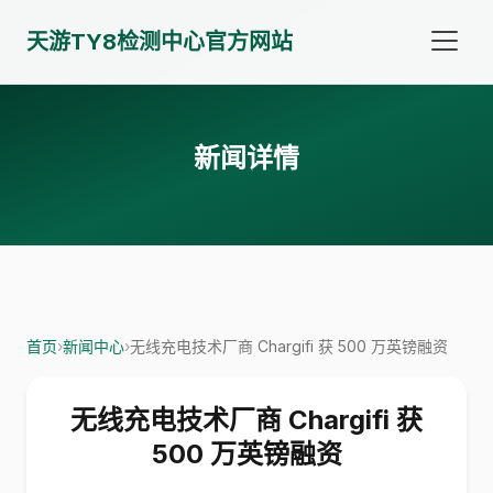
天游TY8检测中心官方网站
新闻详情
首页
›
新闻中心
›
无线充电技术厂商 Chargifi 获 500 万英镑融资
无线充电技术厂商 Chargifi 获
500 万英镑融资