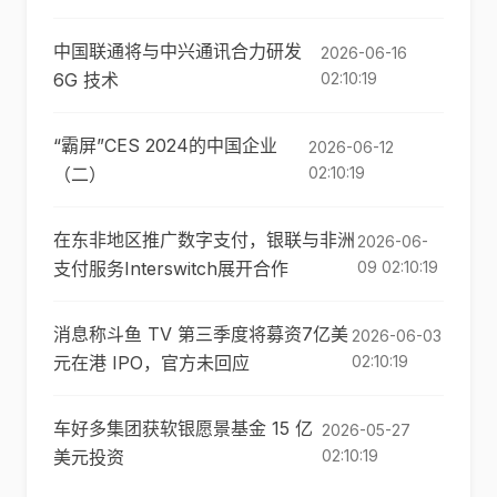
中国联通将与中兴通讯合力研发
2026-06-16
6G 技术
02:10:19
“霸屏”CES 2024的中国企业
2026-06-12
（二）
02:10:19
在东非地区推广数字支付，银联与非洲
2026-06-
支付服务Interswitch展开合作
09 02:10:19
消息称斗鱼 TV 第三季度将募资7亿美
2026-06-03
元在港 IPO，官方未回应
02:10:19
车好多集团获软银愿景基金 15 亿
2026-05-27
美元投资
02:10:19