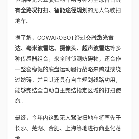
有
全路况打扫、智能途径规划
的无人驾驶扫
地车。
据了解，COWAROBOT经过交融
激光雷
达、毫米波雷达、摄像头、超声波雷达
等多
种传感器组合，来全时侦测妨碍物，还合作
一整套稳健的底盘运动履行战略来跨过或绕
过妨碍。并且其还具有自主规划线路功用，
能够完结全自动自主完结指定区域的打扫使
命。
最终，今年内这款无人驾驶扫地车将率先于
长沙、芜湖、合肥、上海等地进行商业化落
地。