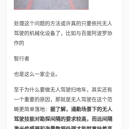
处理这个问题的方法或许真的只要依托无人
驾驶的机械化设备了，比如与百度阿波罗协
作的
智行者
也是这么一家企业。
至于为什么要做无人驾驶扫地车，其实还有
一个重要的原因，那就是无人驾驶在这个范
畴更简单落地：
据了解，通勤场景下的无人
驾驶技能对勘探间隔的要求较高，而远间隔
激光传感器和海量数据处理才能就意味着高