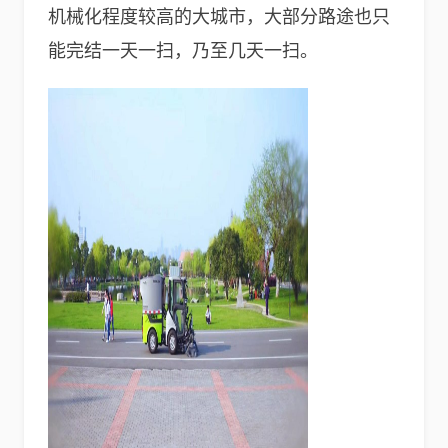
机械化程度较高的大城市，大部分路途也只
能完结一天一扫，乃至几天一扫。