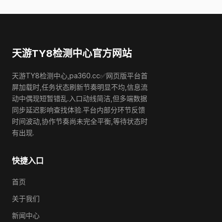
天游TY8检测中心官方网站
天游TY8检测中心,pa360.cc✅网页版平台首
屏加载时,任务状态刷新节奏明显不均,信息流
动中偶现短暂错乱.入口动线简洁,但多端数据
同步延迟影响查找体验.平台内部分环节反馈
时间波动,协作节奏尚未完全平衡,等待状态时
有出现.
快捷入口
首页
关于我们
新闻中心