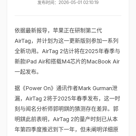
发布时间：2026-05-01 02:10:19
依据最新报导，苹果正在研制第二代
AirTag，并计划为这一更新版别参加一系列
全新功用。AirTag 2估计将在2025年春季与
新款iPad Air和搭载M4芯片的MacBook Air
一起发布。
据《Power On》通讯作者Mark Gurman泄
漏，AirTag 2将于2025年春季发布，这一时
刻与闻名分析师郭明錤的猜测存在差异。郭
明錤此前表明，AirTag 2的量产时刻已从本
年第四季度推迟到下一年，但未阐明详细原