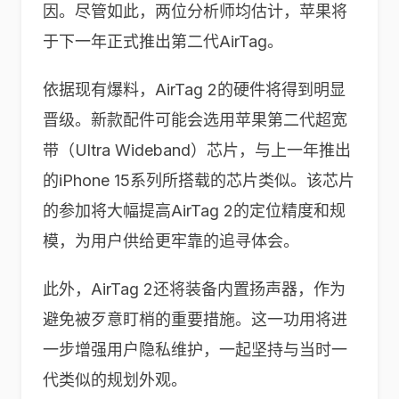
因。尽管如此，两位分析师均估计，苹果将
于下一年正式推出第二代AirTag。
依据现有爆料，AirTag 2的硬件将得到明显
晋级。新款配件可能会选用苹果第二代超宽
带（Ultra Wideband）芯片，与上一年推出
的iPhone 15系列所搭载的芯片类似。该芯片
的参加将大幅提高AirTag 2的定位精度和规
模，为用户供给更牢靠的追寻体会。
此外，AirTag 2还将装备内置扬声器，作为
避免被歹意盯梢的重要措施。这一功用将进
一步增强用户隐私维护，一起坚持与当时一
代类似的规划外观。