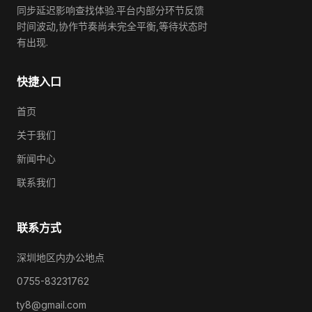
同步延迟影响查找体验.平台内部分环节反馈
时间波动,协作节奏尚未完全平衡,等待状态时
有出现.
快捷入口
首页
关于我们
新闻中心
联系我们
联系方式
深圳地区内办公地点
0755-83231762
ty8@gmail.com