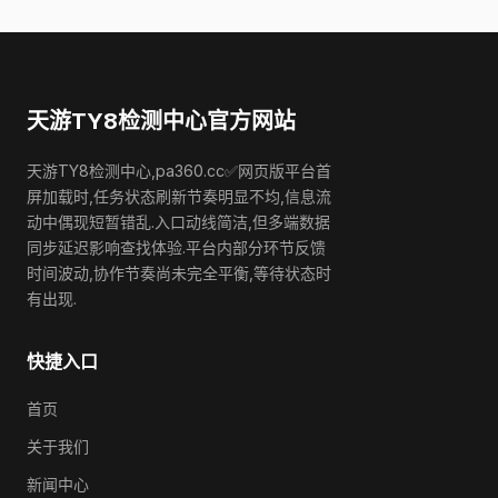
天游TY8检测中心官方网站
天游TY8检测中心,pa360.cc✅网页版平台首
屏加载时,任务状态刷新节奏明显不均,信息流
动中偶现短暂错乱.入口动线简洁,但多端数据
同步延迟影响查找体验.平台内部分环节反馈
时间波动,协作节奏尚未完全平衡,等待状态时
有出现.
快捷入口
首页
关于我们
新闻中心