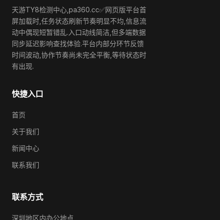
天游TY8检测中心,pa360.cc✅网页版平台首
屏加载时,任务状态刷新节奏明显不均,信息流
动中偶现短暂错乱.入口动线简洁,但多端数据
同步延迟影响查找体验.平台内部分环节反馈
时间波动,协作节奏尚未完全平衡,等待状态时
有出现.
快捷入口
首页
关于我们
新闻中心
联系我们
联系方式
深圳地区内办公地点