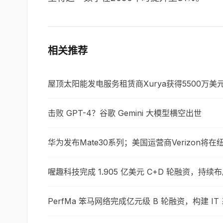
相关推荐
屋顶太阳能发电服务租赁商Xurya获得5500万美
击败 GPT-4？谷歌 Gemini 大模型横空出世
华为发布Mate30系列；美国运营商Verizon将在
喔趣科技完成 1.905 亿美元 C+D 轮融资，持
PerfMa 笨马网络完成亿元级 B 轮融资，构建 