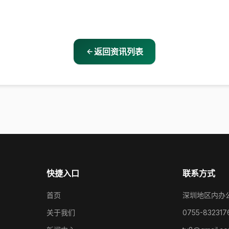
返回资讯列表
快捷入口
联系方式
首页
深圳地区内办
关于我们
0755-832317