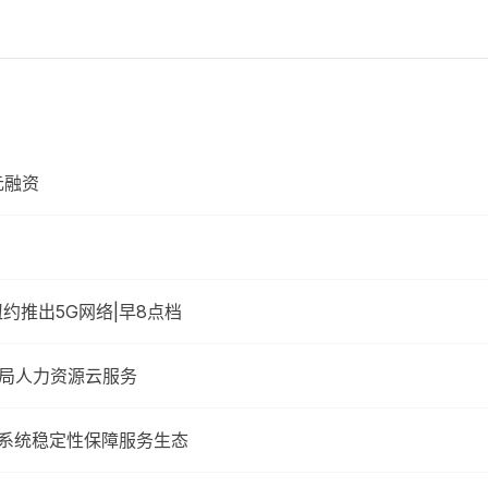
元融资
纽约推出5G网络|早8点档
续布局人力资源云服务
IT 系统稳定性保障服务生态