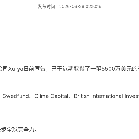
发布时间：2026-06-29 02:10:19
Xurya日前宣告，已于近期取得了一笔5500万美元的
lime Capital、British International Inves
进步全球竞争力。