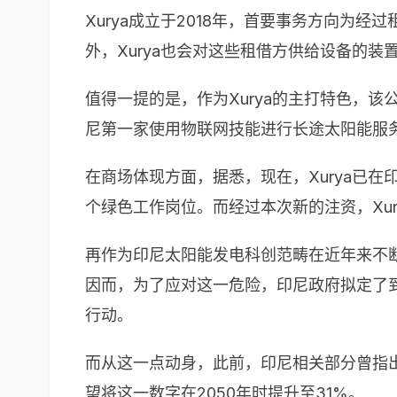
Xurya成立于2018年，首要事务方向为
外，Xurya也会对这些租借方供给设备的
值得一提的是，作为Xurya的主打特色，
尼第一家使用物联网技能进行长途太阳能服
在商场体现方面，据悉，现在，Xurya已在
个绿色工作岗位。而经过本次新的注资，Xu
再作为印尼太阳能发电科创范畴在近年来不
因而，为了应对这一危险，印尼政府拟定了到
行动。
而从这一点动身，此前，印尼相关部分曾指
望将这一数字在
2050
年时提升至
31%
。