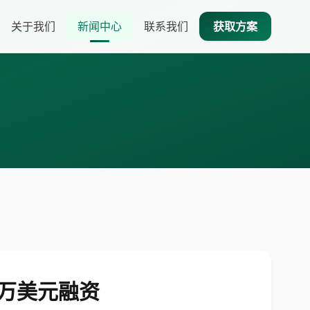
关于我们
新闻中心
联系我们
获取方案
0万美元融资