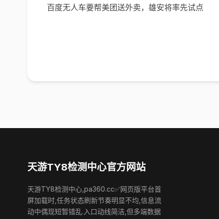
百度无人车要帮美团送外卖，雄安将率先试点
天游TY8检测中心官方网站
天游TY8检测中心,pa360.cc✅网页版平台首
屏加载时,任务状态刷新节奏明显不均,信息流
动中偶现短暂错乱.入口动线简洁,但多端数据