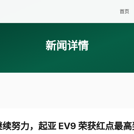
首页
新闻详情
继续努力，起亚 EV9 荣获红点最高