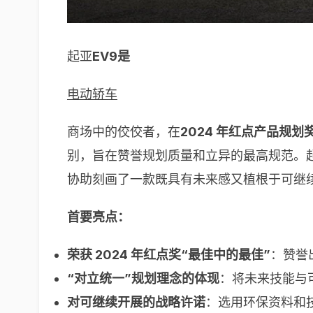
起亚
EV9是
电动轿车
商场中的佼佼者，在
2024 年红点产品规划
别，旨在赞誉规划质量和立异的最高规范。
协助刻画了一款既具有未来感又植根于可继
首要亮点：
荣获 2024 年红点奖“最佳中的最佳”
：赞誉
“对立统一”规划理念的体现
：将未来技能与
对可继续开展的战略许诺
：选用环保资料和