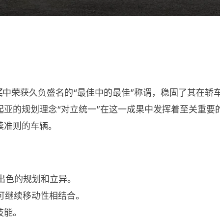
奖
中荣获久负盛名的“最佳中的最佳”称谓，稳固了其在轿
起亚
的规划理念“对立统一”在这一成果中发挥着至关重要的
续准则的车辆。
出色的规划和立异。
可继续移动性相结合。
技能。