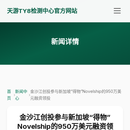
天游TY8检测中心官方网站
新闻详情
首
新闻中
金沙江创投参与新加坡“得物”Novelship的950万美
›
›
页
心
元融资领投
金沙江创投参与新加坡“得物”
Novelship的950万美元融资领