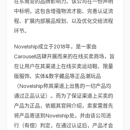
在东南亚的品牌影响力。该公司在一份声明
中标明，这包含增强物流才能、完善认证流
程、扩展内部展品规划、以及优化交给流程
环节。
Novelship成立于2018年，是一家由
Carousell店肆开展而来的在线买卖商场，旨
在让用户在其渠道上在线买卖运动鞋、限量
版服饰、实体&数字藏品等正品潮玩品
（Novelship称其渠道上出售的一切产品均
通过正品认证）。而为了保证渠道上买卖的
产品为正品，依据其官网介绍，卖家需首先
将产品寄送到Novelship处，并由该公司进
行（有偿）判定，在通过认证后，产品才会