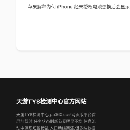
苹果解释为何 iPhone 经未授权电池更换后会显
天游TY8检测中心官方网站
天游TY8检测中心,pa360.cc✅网页版平台首
屏加载时,任务状态刷新节奏明显不均,信息流
动中偶现短暂错乱.入口动线简洁,但多端数据