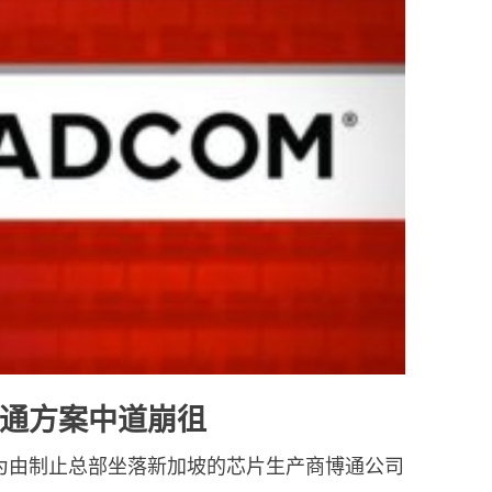
通方案中道崩徂
为由制止总部坐落新加坡的芯片生产商博通公司