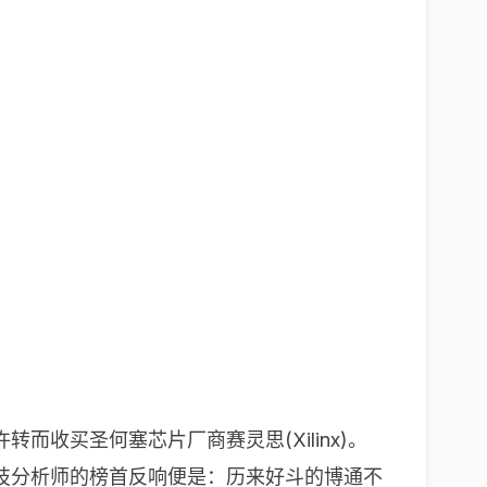
收买圣何塞芯片厂商赛灵思(Xilinx)。
技分析师的榜首反响便是：历来好斗的博通不