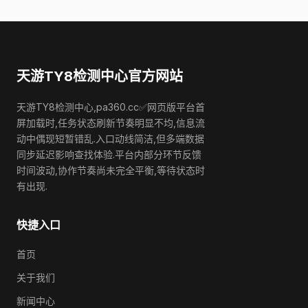
天游TY8检测中心官方网站
天游TY8检测中心,pa360.cc✅网页版平台首
屏加载时,任务状态刷新节奏明显不均,信息流
动中偶现短暂错乱.入口动线简洁,但多端数据
同步延迟影响查找体验.平台内部分环节反馈
时间波动,协作节奏尚未完全平衡,等待状态时
有出现.
快捷入口
首页
关于我们
新闻中心