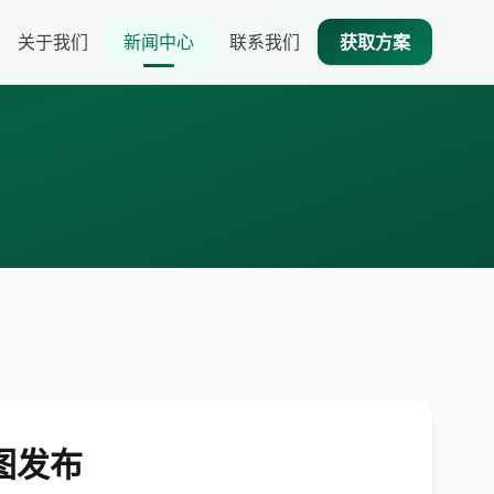
关于我们
新闻中心
联系我们
获取方案
图发布