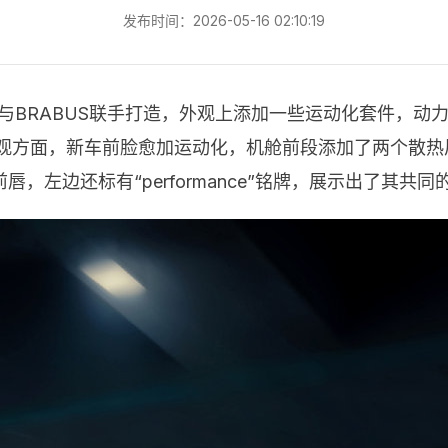
发布时间：2026-05-16 02:10:19
版官图，与BRABUS联手打造，外观上添加一些运动化套件
外观方面，新车前脸愈加运动化，机舱前段添加了两个散
左边还标有“performance”铭牌，展示出了其共同