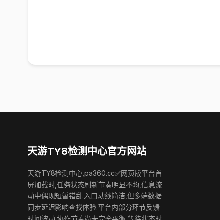
天游TY8检测中心官方网站
天游TY8检测中心,pa360.cc✅网页版平台首
屏加载时,任务状态刷新节奏明显不均,信息流
动中偶现短暂错乱.入口动线简洁,但多端数据
同步延迟影响查找体验.平台内部分环节反馈
时间波动,协作节奏尚未完全平衡,等待状态时