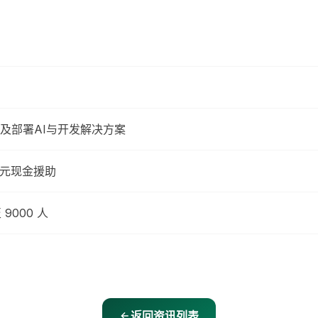
及部署AI与开发解决方案
万美元现金援助
9000 人
返回资讯列表