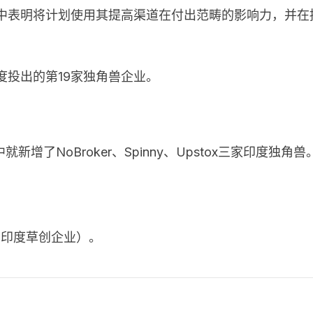
声明中表明将计划使用其提高渠道在付出范畴的影响力，并
印度投出的第19家独角兽企业。
了NoBroker、Spinny、Upstox三家印度独角
的印度草创企业）。