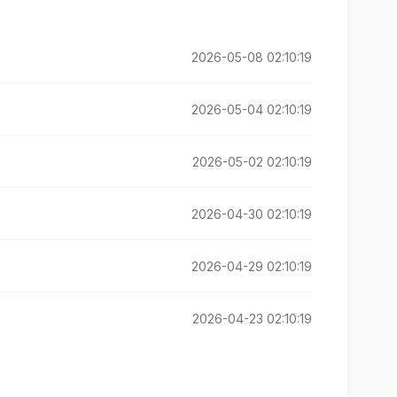
2026-05-08 02:10:19
2026-05-04 02:10:19
2026-05-02 02:10:19
2026-04-30 02:10:19
2026-04-29 02:10:19
2026-04-23 02:10:19