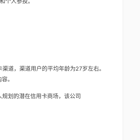
l等组织和个人参投。
体的信用卡渠道，渠道用户的平均年龄为27岁左右。
内容。
亿人规划的潜在信用卡商场，该公司