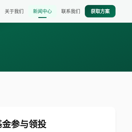
关于我们
新闻中心
联系我们
获取方案
基金参与领投