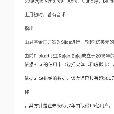
Strategic Ventures、Anfa、Gunosy、B
上月初时，曾有音讯
指出
山君基金正方案对Slice进行一轮超1亿美
由前Flipkart职工Rajan Bajaj成
依据Slice的信用卡（包括实体卡和虚拟
依据Slice供给的数据，该渠道已具有超5
称
，其方针是在未来5到7年内取得1.5亿用户。