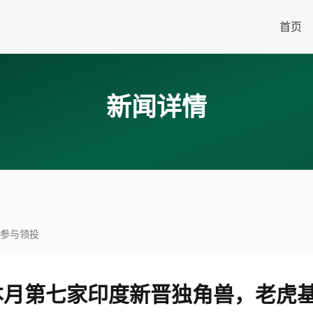
首页
新闻详情
金参与领投
成为本月第七家印度新晋独角兽，老虎