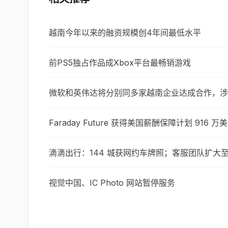
越南今年以来的融资规模创4年间最低水平
前PS5独占作品成Xbox平台最畅销游戏
微软和英伟达将分别同多家越南企业达成合作，涉
Faraday Future 获得美国薪酬保障计划 916 
滴滴出行：144 城获网约车牌照；客服团队扩大至 
视觉中国、IC Photo 网站暂停服务