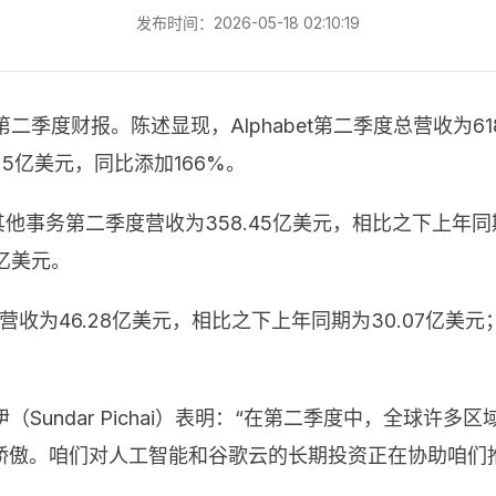
发布时间：2026-05-18 02:10:19
021 财年第二季度财报。陈述显现，Alphabet第二季度总营
.25亿美元，同比添加166%。
查找及其他事务第二季度营收为358.45亿美元，相比之下上年同期
2亿美元。
务营收为46.28亿美元，相比之下上年同期为30.07亿美元；“O
·皮查伊（Sundar Pichai）表明：“在第二季度中，全
骄傲。咱们对人工智能和谷歌云的长期投资正在协助咱们