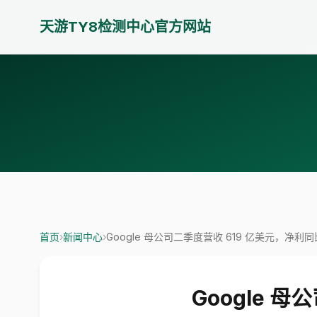
天游TY8检测中心官方网站
首页
›
新闻中心
›
Google 母公司二季度营收 619 亿美元，净利同
Google 