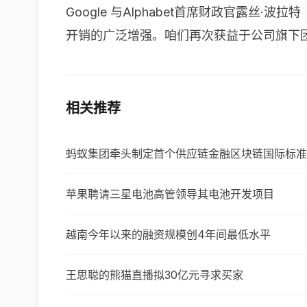
Google 与Alphabet首席财政官露丝·
开销的广泛增强。咱们再次获益于公司旗下
相关推荐
蚂蚁集团牵头制定首个供应链金融区块链国际标准
苹果聘请三星电池高管领导其电池开发项目
越南今年以来的融资规模创4年间最低水平
王思聪的熊猫直播拟30亿元寻求买家