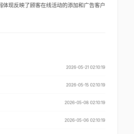
亿美元的微弱体现反映了顾客在线活动的添加和广告客户
2026-05-21 02:10:19
2026-05-15 02:10:19
2026-05-08 02:10:19
2026-05-06 02:10:19