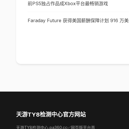
前PS5独占作品成Xbox平台最畅销游戏
Faraday Future 获得美国薪酬保障计划 916 
天游TY8检测中心官方网站
天游TY8检测中心,pa360.cc✅网页版平台首