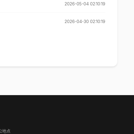
2026-05-04 02:10:19
2026-04-30 02:10:19
公地点