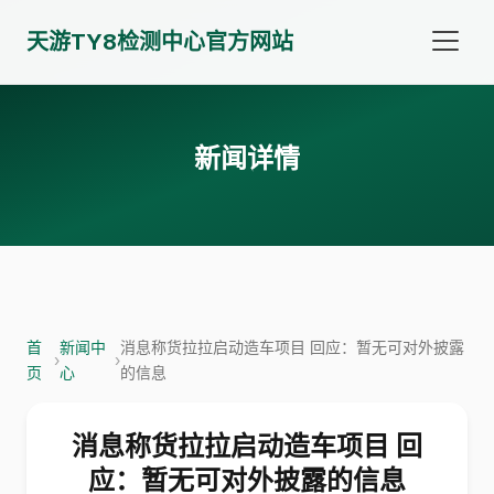
天游TY8检测中心官方网站
新闻详情
首
新闻中
消息称货拉拉启动造车项目 回应：暂无可对外披露
›
›
页
心
的信息
消息称货拉拉启动造车项目 回
应：暂无可对外披露的信息