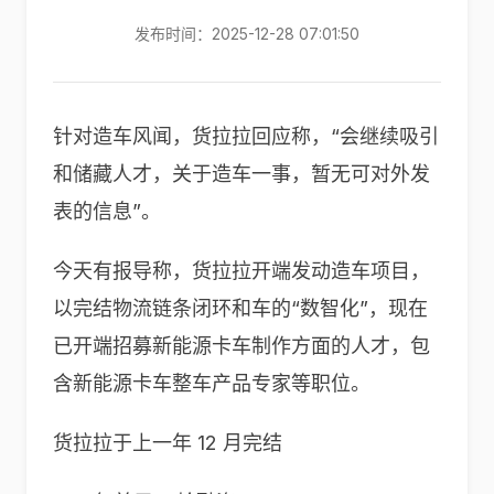
发布时间：2025-12-28 07:01:50
针对造车风闻，货拉拉回应称，“会继续吸引
和储藏人才，关于造车一事，暂无可对外发
表的信息”。
今天有报导称，货拉拉开端发动造车项目，
以完结物流链条闭环和车的“数智化”，现在
已开端招募新能源卡车制作方面的人才，包
含新能源卡车整车产品专家等职位。
货拉拉于上一年 12 月完结