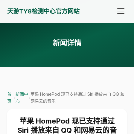
天游TY8检测中心官方网站
新闻详情
首
新闻中
苹果 HomePod 现已支持通过 Siri 播放来自 QQ 和
›
›
页
心
网易云的音乐
苹果 HomePod 现已支持通过
Siri 播放来自 QQ 和网易云的音