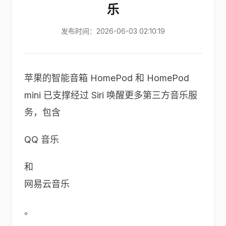
乐
发布时间：2026-06-03 02:10:19
苹果的智能音箱 HomePod 和 HomePod
mini 已支撑经过 Siri 唤醒更多第三方音乐服
务，包含
QQ 音乐
和
网易云音乐
。