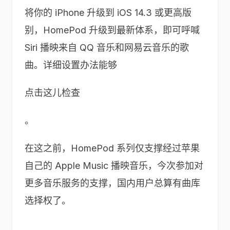
将你的 iPhone 升级到 iOS 14.3 或更高版
别，HomePod 升级到最新体系，即可呼喊
Siri 播映来自 QQ 音乐和网易云音乐的歌
曲。详细设置办法能够
点击这儿检查
。
在这之前，HomePod 系列仅支撑经过苹果
自己的 Apple Music 播映音乐，今次参加对
更多音乐服务的支撑，国内用户总算有曲库
选择权了。