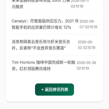
未来金融科技宣布完成 3500 万美
2026-06-11
元融资
02:10:19
Canalys：尽管面临供应压力，2021 年
2026-06-
智能手机的出货量仍预计增长 12%
07 02:10:19
消息称网易云音乐将与虾米音乐合
2026-06-
并，后者称“不会放弃音乐赛道”
02 02:10:19
Tim Hortons 咖啡中国完成新一轮融
2026-05-28
资，红杉领投腾讯增持
02:10:19
返回资讯列表