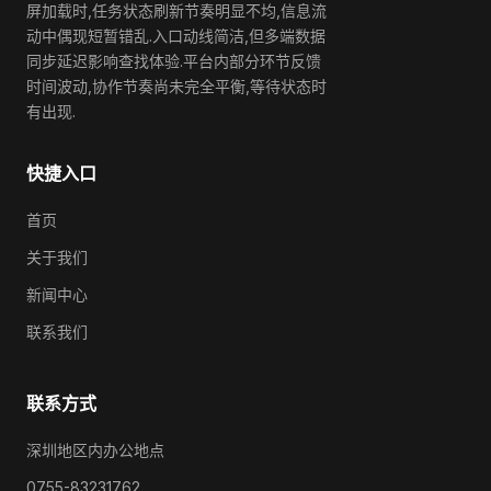
屏加载时,任务状态刷新节奏明显不均,信息流
动中偶现短暂错乱.入口动线简洁,但多端数据
同步延迟影响查找体验.平台内部分环节反馈
时间波动,协作节奏尚未完全平衡,等待状态时
有出现.
快捷入口
首页
关于我们
新闻中心
联系我们
联系方式
深圳地区内办公地点
0755-83231762