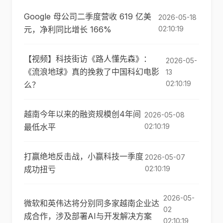
Google 母公司二季度营收 619 亿美
2026-05-18
元，净利同比增长 166%
02:10:19
【视频】科技街访《路人懂先森》：
2026-05-
《流浪地球》真的挽救了中国科幻电影
13
02:10:19
么？
越南今年以来的融资规模创4年间
2026-05-08
最低水平
02:10:19
打赢绝地反击战，小赢科技一季度
2026-05-07
成功扭亏
02:10:19
2026-05-
微软和英伟达将分别同多家越南企业达
02
成合作，涉及部署AI与开发解决方案
02:10:19