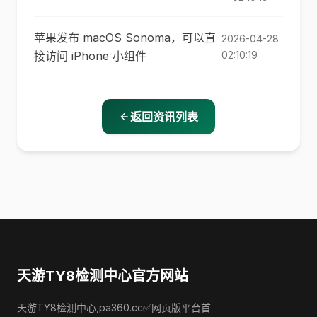
苹果发布 macOS Sonoma，可以直
2026-04-28
接访问 iPhone 小组件
02:10:19
返回资讯列表
天游TY8检测中心官方网站
天游TY8检测中心,pa360.cc✅网页版平台首