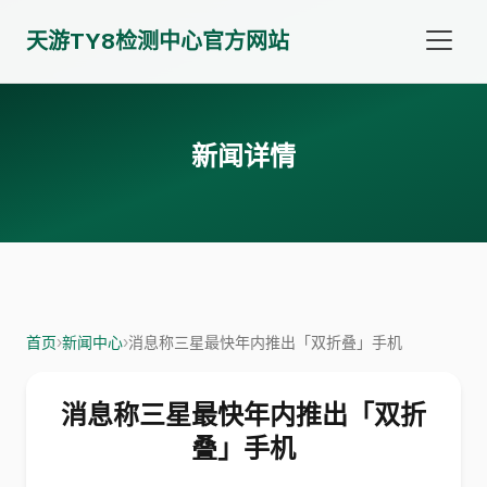
天游TY8检测中心官方网站
新闻详情
首页
›
新闻中心
›
消息称三星最快年内推出「双折叠」手机
消息称三星最快年内推出「双折
叠」手机