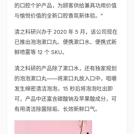
的口腔个护产品，为顾客供给兼具功用价值
与愉悦价值的全新口腔香氛新体验。”
清之科研兴办于 2020 年 5 月，该公司现在
已推出泡泡漱口丸、便携漱口水、便携式新
鲜喷雾等 12 个 SKU。
清之科研的产品除了漱口水，还有独家规划
的泡泡漱口丸——将漱口丸放入口中，咀嚼
发生绵密清洁泡泡，15 秒后将泡泡吐出即
可，产品中还富含碳酸钠及苹果酸成分，可
有用清洁除菌除垢、长效新鲜口气。