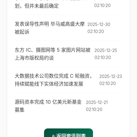
划，但并未最后确定
02:10:20
发表误导性声明 毕马威高盛大摩
2025-12-30
被起诉
02:10:20
东方 IC、摄图网等 5 家图片网站被
2025-12-25
上海市版权局约谈
02:10:20
大数据技术公司数位完成 C 轮融资，
2025-12-23
持续赋能线下实体经济加速发展
02:10:20
源码资本完成 10 亿美元新基金
2025-12-21
募集
02:10:20
返回资讯列表