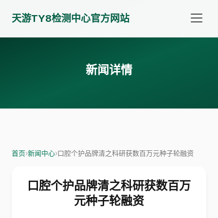
天游TY8检测中心官方网站
新闻详情
首页
›
新闻中心
›
口腔个护品牌清之科研获数百万元种子轮融资
口腔个护品牌清之科研获数百万
元种子轮融资