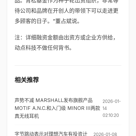
品。青松基金作为种子轮出资组织，非常等
待公司和品牌在开创人的带领下可以走进更
多顾客的日子。”董占斌说。
注：详细融资金额由出资方或企业方供给，
动点科技不做任何背书。
相关推荐
声势不减 MARSHALL发布旗舰产品
2026-01-
MOTIF A.N.C.和入门级 MINOR III两款
14
02:10:20
真无线耳机
字节跳动表示对理想汽车有投资计
2026-01-08