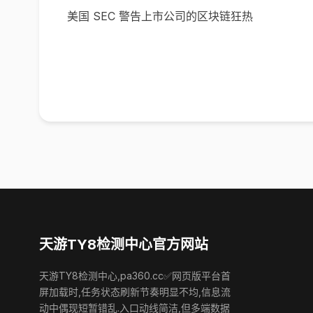
美国 SEC 警告上市公司的区块链狂热
天游TY8检测中心官方网站
天游TY8检测中心,pa360.cc✅网页版平台首
屏加载时,任务状态刷新节奏明显不均,信息流
动中偶现短暂错乱.入口动线简洁,但多端数据