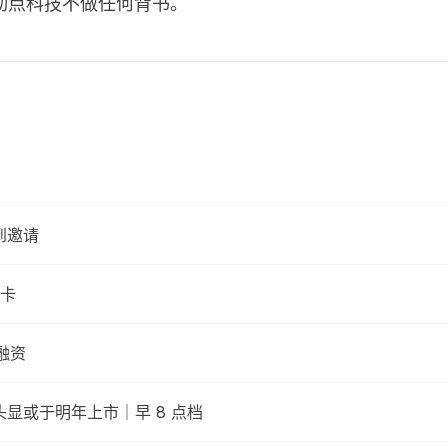
动点科技不做任何背书。
到邀请
皮卡
融资
R 头显或于明年上市｜早 8 点档