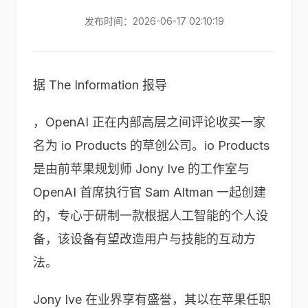
发布时间：2026-06-17 02:10:19
据 The Information 报导
，OpenAI 正在内部高层之间评论收买一家
名为 io Products 的草创公司。io Products
是由前苹果规划师 Jony Ive 的工作室与
OpenAI 首席执行官 Sam Altman 一起创建
的，专心于研制一款根据人工智能的个人设
备，该设备有望改造用户与技能的互动方
法。
Jony Ive 在业界享有盛誉，其以在苹果任职