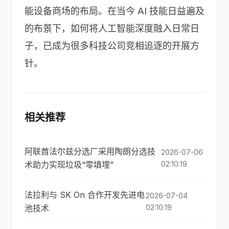
能设备商场的布局。在当今 AI 技能日益遍及
的布景下，如何将人工智能深度融入日常日
子，已成为很多科技公司竞相追逐的开展方
针。
相关推荐
阿联酋法尔兹分选厂采用陶朗分选技
2026-07-06
术助力实现垃圾“零填埋”
02:10:19
法拉利与 SK On 合作开发先进电
2026-07-04
池技术
02:10:19