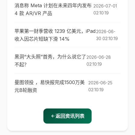
消息称 Meta 计划在未来四年内发布
2026-07-01
4 款 AR/VR 产品
02:10:19
苹果第一财季营收 1239 亿美元，iPad
2026-06-
收入因芯片短缺下滑 14%
30 02:10:19
黑洞“大头照”首秀，为什么说它了
2026-06-28
不起？
02:10:19
曼图领投 ，易快报完成1500万美
2026-06-25
元B轮融资
02:10:19
返回资讯列表