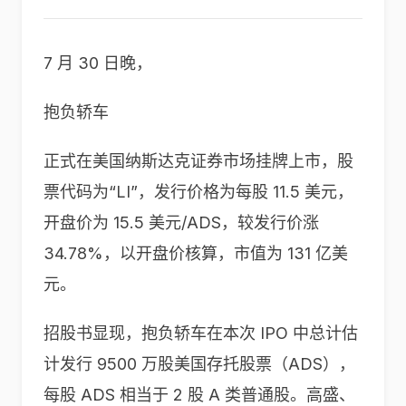
7 月 30 日晚，
抱负轿车
正式在美国纳斯达克证券市场挂牌上市，股
票代码为“LI”，发行价格为每股 11.5 美元，
开盘价为 15.5 美元/ADS，较发行价涨
34.78%，以开盘价核算，市值为 131 亿美
元。
招股书显现，抱负轿车在本次 IPO 中总计估
计发行 9500 万股美国存托股票（ADS），
每股 ADS 相当于 2 股 A 类普通股。高盛、