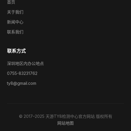
首页
关于我们
新闻中心
联系我们
联系方式
深圳地区内办公地点
0755-83231762
ty8@gmail.com
© 2017–2025 天游TY8检测中心官方网站 版权所有
网站地图