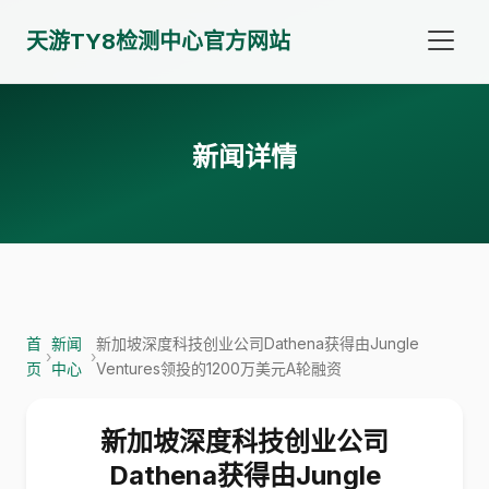
天游TY8检测中心官方网站
新闻详情
首
新闻
新加坡深度科技创业公司Dathena获得由Jungle
›
›
页
中心
Ventures领投的1200万美元A轮融资
新加坡深度科技创业公司
Dathena获得由Jungle