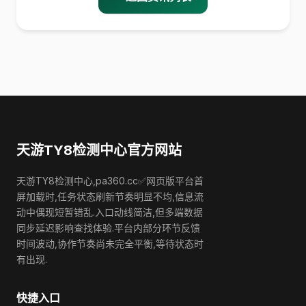
天游TY8检测中心官方网站
天游TY8检测中心,pa360.cc✅网页版平台首
屏加载时,任务状态刷新节奏明显不均,信息流
动中偶现短暂错乱.入口动线简洁,但多端数据
同步延迟影响查找体验.平台内部分环节反馈
时间波动,协作节奏尚未完全平衡,等待状态时
有出现.
快捷入口