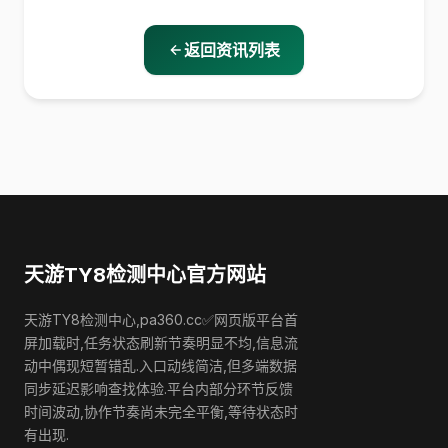
返回资讯列表
天游TY8检测中心官方网站
天游TY8检测中心,pa360.cc✅网页版平台首
屏加载时,任务状态刷新节奏明显不均,信息流
动中偶现短暂错乱.入口动线简洁,但多端数据
同步延迟影响查找体验.平台内部分环节反馈
时间波动,协作节奏尚未完全平衡,等待状态时
有出现.