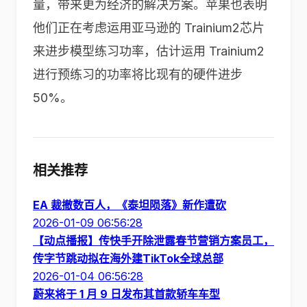
量，带来更为经济的解决方案。苹果也表明
他们正在考虑运用亚马逊的 Trainium2芯片
来进步模型练习功率，估计运用 Trainium2
进行预练习的功率将比现有的硬件进步
50%。
相关推荐
EA 裁撤数百人，《泰坦陨落》新作遭砍
2026-01-09 06:56:28
【动点播报】传快手开除泄露春节营销方案员工，
传字节跳动拟在海外建TikTok全球总部
2026-01-04 06:56:28
蔚来将于 1 月 9 日发布其首款轿车车型