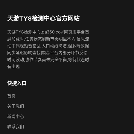
天游TY8检测中心官方网站
天游TY8检测中心,pa360.cc✅网页版平台首
屏加载时,任务状态刷新节奏明显不均,信息流
动中偶现短暂错乱.入口动线简洁,但多端数据
同步延迟影响查找体验.平台内部分环节反馈
时间波动,协作节奏尚未完全平衡,等待状态时
有出现.
快捷入口
首页
关于我们
新闻中心
联系我们