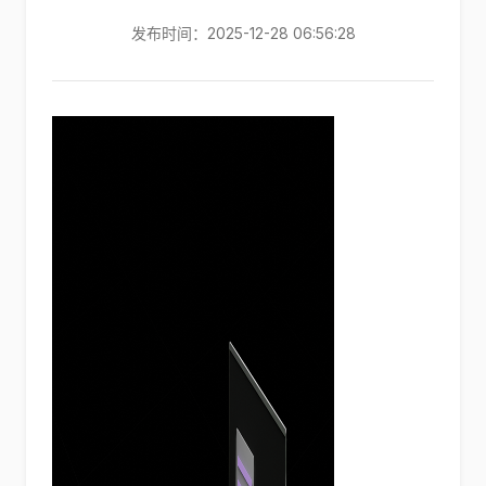
发布时间：2025-12-28 06:56:28