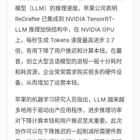
模型（LLM）的推理速度。苹果公司表明
ReDrafter 已集成到 NVIDIA TensorRT-
LLM 推理加快结构中，在 NVIDIA GPU
上，每秒生成 Tokens 速度最高进步 2.7
倍，有用下降了用户推迟和计算本钱。在曩
昔，创立大型言语模型的进程一般十分耗时
和耗资源，企业常常需求购买很多的硬件设
备，从而增加了运营本钱。
苹果的机器学习研究人员指出，LLM 越来越
多地用于驱动出产应用程序，进步推理功率
对下降计算本钱和用户推迟至关重要。此次
协作可以在下降推迟的一起削减所需硬件数