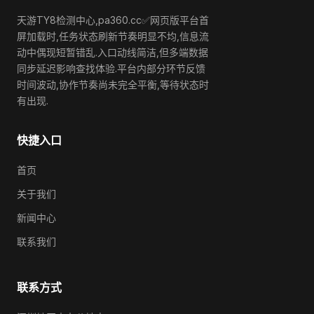
天游TY8检测中心,pa360.cc✅网页版平台首
屏加载时,任务状态刷新节奏明显不均,信息流
动中偶现短暂错乱.入口动线简洁,但多端数据
同步延迟影响查找体验.平台内部分环节反馈
时间波动,协作节奏尚未完全平衡,等待状态时
有出现.
快捷入口
首页
关于我们
新闻中心
联系我们
联系方式