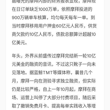
据曝光的摩拜内部的财务报表显现，摩拜现
在日订单缺乏1000万单，依照摩拜投进的
900万辆单车核算，均匀每天每车一单。到
当时摩拜移用用户押金60亿元人民币，供货
商欠款约10亿人民币，债款总额算计超越10
亿美元。
年头，外界从前盛传过摩拜完结新一轮10亿
元美金的融资的音讯，不过这只靴子一向未
见落地。据蓝鲸TMT等媒体称，曩昔几个
月，摩拜一向在测验寻求独立融资，但实际
仍是比较严格，自上一年10月起，摩拜在商
场、运营上叫停了大部分付费项目，随后采
取了撤销免费月卡、提高每单实践收入等增