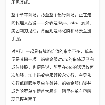
乐见其成。
整个单车商场，乃至整个出行商场，正在走
向代理人战役——外表是摩拜、ofo、滴滴、
美团刺刀见红，背面则是马化腾和马云互掰
手腕。
对A和T一起具有战略价值的事务不多，单车
便是其间一项。蚂蚁金服对ofo的借债现已完
成债转股，也便是说，阿里在ofo的话语权再
次加强。加上蚂蚁金服领投永安行，主导永
安行低碳跟哈罗单车兼并，蚂蚁金服出资并
成为哈罗单车榜首大股东。阿里在单车范畴
现已握有两子。