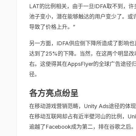
LAT
的比例相关，由于一旦
IDFA
取不到，许
池子变小，潜在能够触达的用户变少了。或
导致了价格上升。”
另一方面，
IDFA
供应侧下降所造成了影响也
达到了
25%
的下降。当然，在这两个明显改
右。这使得其在
AppsFlyer
的全球广告途径
径。
各方亮点纷呈
在移动游戏营销范畴，
Unity Ads
途径的体现
在移动互联网却占有近半壁河山的比例，
Uni
逾越了
Facebook
成为第二，排在谷歌之后