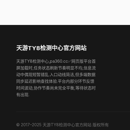
天游TY8检测中心官方网站
天游TY8检测中心,pa360.cc✅网页版平台首
屏加载时,任务状态刷新节奏明显不均,信息流
动中偶现短暂错乱.入口动线简洁,但多端数据
同步延迟影响查找体验.平台内部分环节反馈
时间波动,协作节奏尚未完全平衡,等待状态时
有出现.
© 2017–2025 天游TY8检测中心官方网站 版权所有