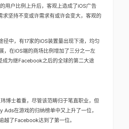
的用户比例上升后，客观上造成了
iOS
广告
需求坚持不变或许需求有或许会变大，客观的
途径中，有
17
家的
iOS
装置量出现下滑，均匀
展，在
iOS
端的商场比例增加了三分之一左
径成为继
Facebook
之后的全球的第二大途
王玮博士着重，尽管该范畴归于笔直职业，但
ty Ads
在游戏的归纳榜单中又上升了一位，
逾越了
Facebook
达到了第一位。