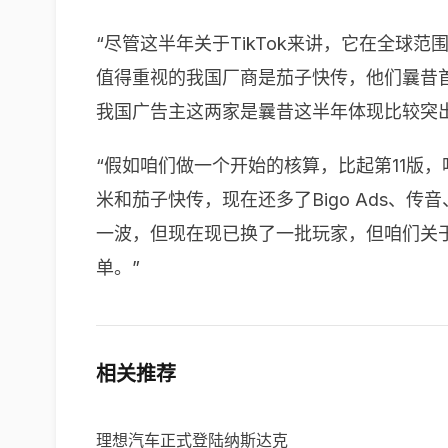
“尽管这半年关于
TikTok
来讲，它在全球范
值得重视的我国厂商是茄子快传，他们曩昔
我国广告主这两家是曩昔这半年体现比较突出
“假如咱们做一个开始的核算，比起第
11
版，
米和茄子快传，现在还多了
Bigo Ads
、传音
一波，但现在现已换了一批玩家，但咱们关
单。”
相关推荐
理想汽车正式登陆纳斯达克