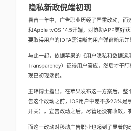
隐私新政倪端初现
曩昔一年中，广告职业历经了严重改动，而
和
Apple tvOS 14.5
开端，对协助
APP
更好获
要取得用户的
IDFA
需清晰向用户弹窗暗示并
与此一起，依据苹果的《用户隐私和数据运
Transparency
）征得用户答应，然后才干盯
现已初现端倪。
王玮博士指出，在苹果发布这一方案后，整
告这个改动之前，
iOS
用户中差不多
23%
是
开关）。宣告改动之后，尽管还没有收效，
而这一改动对移动广告职业也起到了显着的