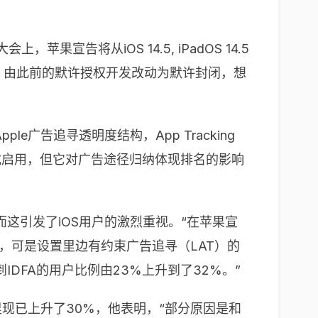
大会上，苹果宣告将从
iOS 14.5
,
iPadOS 14.5
，由此前的默许授权开发改动为默许封闭，想
pple
广告追寻透明度结构，
App Tracking
式启用，但它对广告途径归纳体现排名的影响
而这引发了
iOS
用户的激烈重视。“在苹果宣
，可是设置里边有约束广告追寻（
LAT
）的
到
IDFA
的用户比例由
23%
上升到了
32%
。”
里现已上升了
30%
，他表明，“部分原因是和