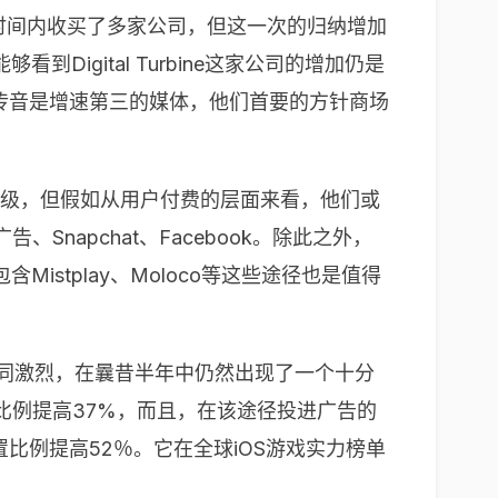
时间内收买了多家公司，但这一次的归纳增加
能够看到
Digital Turbine
这家公司的增加仍是
传音是增速第三的媒体，他们首要的方针商场
量级，但假如从用户付费的层面来看，他们或
广告、
Snapchat
、
Facebook
。除此之外，
包含
Mistplay
、
Moloco
等这些途径也是值得
同激烈，在曩昔半年中仍然出现了一个十分
比例提高
37%
，而且，在该途径投进广告的
置比例提高
52
％。它在全球
iOS
游戏实力榜单