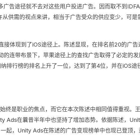
多广告途径就不去对这些用户投进广告。因而取不到
IDFA
许从供需的视点来讲，相当于广告受众的供应变少，可是
直接体现到了
iOS
途径上。陈述显现，在排名前
20
的广告
动的连带布景下，苹果途径上的查找广告取得了必定的发
归纳排行榜的排名上升了一位，达到了第
4
位，并在
iOS
途
始终是职业的焦点，而它在本次陈述中相同值得重视。
ty Ads
在曩昔半年中也坚持了增加态势。依据陈述，
Uni
。一起，
Unity Ads
在陈述的广告变现榜单中也现已登顶，