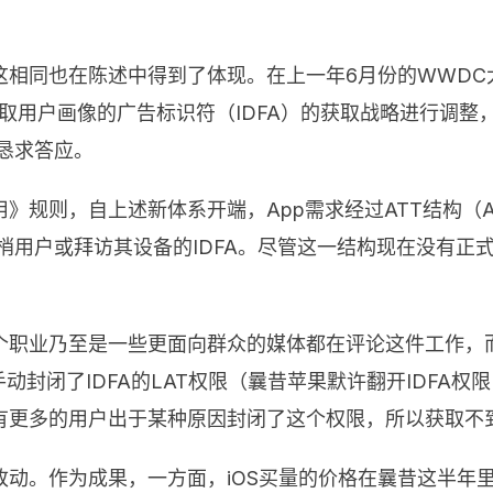
这相同也在陈述中得到了体现。在上一年
6
月份的
WWDC
取用户画像的广告标识符（
IDFA
）的获取战略进行调整
恳求答应。
用》规则，自上述新体系开端，
App
需求经过
ATT
结构（
A
梢用户或拜访其设备的
IDFA
。尽管这一结构现在没有正
个职业乃至是一些更面向群众的媒体都在评论这件工作，
手动封闭了
IDFA
的
LAT
权限（曩昔苹果默许翻开
IDFA
权限
有更多的用户出于某种原因封闭了这个权限，所以获取不
改动。作为成果，一方面，
iOS
买量的价格在曩昔这半年