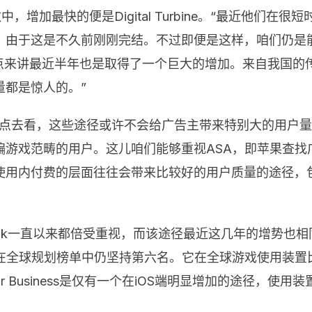
数中，增加最快的便是
Digital Turbine
。“最近他们在很短
，由于这是不久前刚刚完结。不过即便是这样，咱们仍是
点来讲最近半年也是取得了一个巨大的增加。来自我国的
量都是惊人的。”
视点去看，这些途径或许不会给广告主带来特别大的用户
偏游戏范畴的用户。这儿咱们能够重视
ASA
，即苹果查找
使用内付费的层面往往会带来比较好的用户质量的途径，
ok
一直以来都倍受重视，而该途径最近这几年的增势也相
在全球规划榜单中仍坚持第六名。它在全球游戏使用装置
r Business
是仅有一个在
iOS
端明显增加的途径，使用装