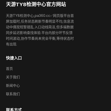
天游TY8检测中心官方网站
天游TY8检测中心,pa360.cc✅网页版平台首
屏加载时,任务状态刷新节奏明显不均,信息流
动中偶现短暂错乱.入口动线简洁,但多端数据
同步延迟影响查找体验.平台内部分环节反馈
时间波动,协作节奏尚未完全平衡,等待状态时
有出现.
快捷入口
首页
关于我们
新闻中心
联系我们
联系方式