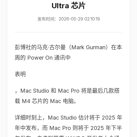
Ultra 芯片
发布时间：2026-05-29 02:10:19
彭博社的马克·古尔曼（Mark Gurman）在本
周的 Power On 通讯中
表明
，Mac Studio 和 Mac Pro 将是最后几款搭
载 M4 芯片的 Mac 电脑。
详细时刻上，Mac Studio 估计将于 2025 年
年中发布，而 Mac Pro 则将于 2025 年下半