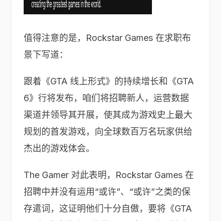
值得注意的是，Rockstar Games 在求职布
景下写道：
跟着《GTA 线上形式》的持续增长和《GTA
6》行将发布，咱们将招聘新人，运营数据
渠道并领导其开展，使其成为游戏史上最大
规划的首发游戏，向全球数百万名玩家供给
杰出的游戏体会。
The Gamer 对此表明，Rockstar Games 在
招聘中并没有运用“或许”、“或许”之类的保
存遣词，这证明他们十分自傲，要将《GTA