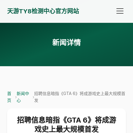
天游TY8检测中心官方网站
新闻详情
首
新闻中
招聘信息暗指《GTA 6》将成游戏史上最大规模首
›
›
页
心
发
招聘信息暗指《GTA 6》将成游
戏史上最大规模首发