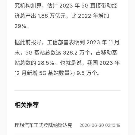
究机构测算，估计 2023 年 5G 直接带动经
济总产出 1.86 万亿元，比 2022 年增加
29%。
据此前报导，工信部曾表明到 2023 年 11 月
末，5G 基站总数达 328.2 万个，占移动基
站总数的 28.5%。也就是说，我国 2023 年
12 月新增 5G 基站数量为 9.5 万个。
相关推荐
理想汽车正式登陆纳斯达克
2026-06-30 02:10:19