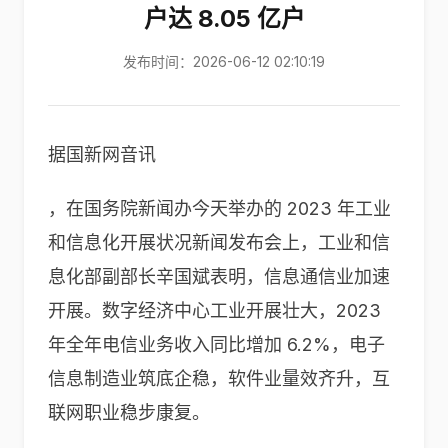
户达 8.05 亿户
发布时间：2026-06-12 02:10:19
据国新网音讯
，在国务院新闻办今天举办的 2023 年工业
和信息化开展状况新闻发布会上，工业和信
息化部副部长辛国斌表明，信息通信业加速
开展。数字经济中心工业开展壮大，2023
年全年电信业务收入同比增加 6.2%，电子
信息制造业筑底企稳，软件业量效齐升，互
联网职业稳步康复。