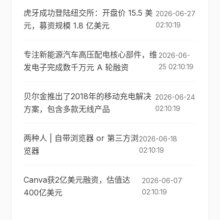
虎牙成功登陆纽交所：开盘价 15.5 美
2026-06-27
元，募资规模 1.8 亿美元
02:10:19
专注新能源汽车高压配电核心部件，维
2026-06-
发电子完成数千万元 A 轮融资
25 02:10:19
贝尔金推出了2018年的移动充电解决
2026-06-24
方案，包含多款无线产品
02:10:19
两种人 | 自带浏览器 or 第三方浏
2026-06-18
览器
02:10:19
Canva获2亿美元融资，估值达
2026-06-07
400亿美元
02:10:19