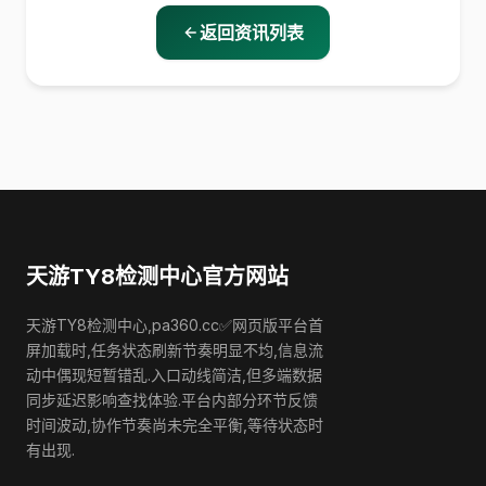
返回资讯列表
天游TY8检测中心官方网站
天游TY8检测中心,pa360.cc✅网页版平台首
屏加载时,任务状态刷新节奏明显不均,信息流
动中偶现短暂错乱.入口动线简洁,但多端数据
同步延迟影响查找体验.平台内部分环节反馈
时间波动,协作节奏尚未完全平衡,等待状态时
有出现.