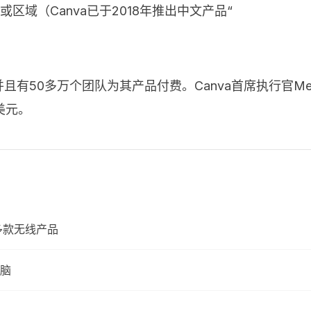
或区域（
Canva
已于
2018
年推出中文产品“
并且有
50
多万个团队为其产品付费。
Canva
首席执行官
Me
美元。
多款无线产品
脑