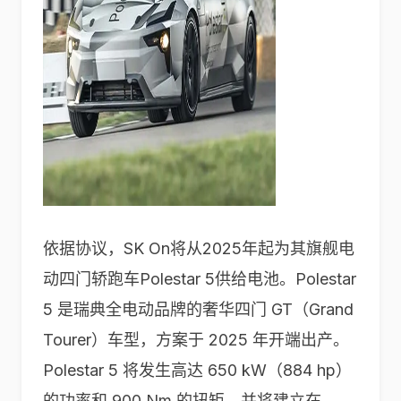
依据协议，SK On将从2025年起为其旗舰电
动四门轿跑车Polestar 5供给电池。Polestar
5 是瑞典全电动品牌的奢华四门 GT（Grand
Tourer）车型，方案于 2025 年开端出产。
Polestar 5 将发生高达 650 kW（884 hp）
的功率和 900 Nm 的扭矩，并将建立在