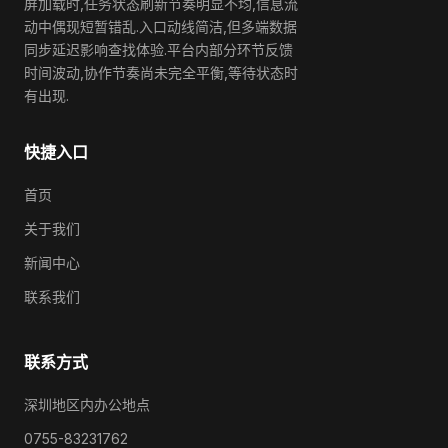
屏加载时,任务状态刷新节奏明显不均,信息流
动中偶现短暂错乱.入口动线简洁,但多端数据
同步延迟影响查找体验.平台内部分环节反馈
时间波动,协作节奏尚未完全平衡,等待状态时
有出现.
快捷入口
首页
关于我们
新闻中心
联系我们
联系方式
深圳地区内办公地点
0755-83231762