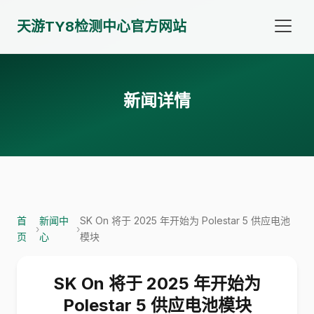
天游TY8检测中心官方网站
新闻详情
首
新闻中
SK On 将于 2025 年开始为 Polestar 5 供应电池
›
›
页
心
模块
SK On 将于 2025 年开始为
Polestar 5 供应电池模块