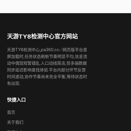
天游TY8检测中心官方网站
天游TY8检测中心,pa360.cc✅网页版平台首
屏加载时,任务状态刷新节奏明显不均,信息流
动中偶现短暂错乱.入口动线简洁,但多端数据
同步延迟影响查找体验.平台内部分环节反馈
时间波动,协作节奏尚未完全平衡,等待状态时
有出现.
快捷入口
首页
关于我们