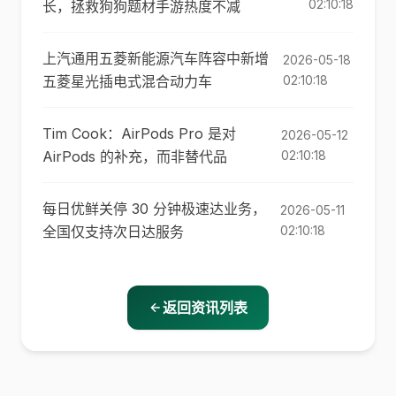
02:10:18
长，拯救狗狗题材手游热度不减
上汽通用五菱新能源汽车阵容中新增
2026-05-18
五菱星光插电式混合动力车
02:10:18
Tim Cook：AirPods Pro 是对
2026-05-12
AirPods 的补充，而非替代品
02:10:18
每日优鲜关停 30 分钟极速达业务，
2026-05-11
全国仅支持次日达服务
02:10:18
返回资讯列表