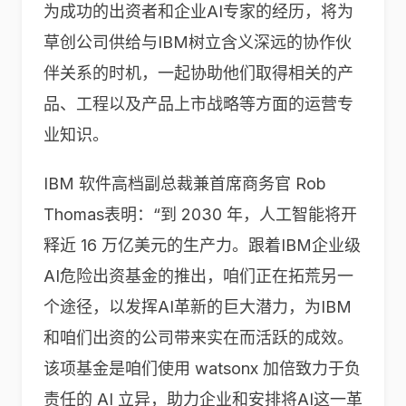
为成功的出资者和企业AI专家的经历，将为
草创公司供给与IBM树立含义深远的协作伙
伴关系的时机，一起协助他们取得相关的产
品、工程以及产品上市战略等方面的运营专
业知识。
IBM 软件高档副总裁兼首席商务官 Rob
Thomas表明：“到 2030 年，人工智能将开
释近 16 万亿美元的生产力。跟着IBM企业级
AI危险出资基金的推出，咱们正在拓荒另一
个途径，以发挥AI革新的巨大潜力，为IBM
和咱们出资的公司带来实在而活跃的成效。
该项基金是咱们使用 watsonx 加倍致力于负
责任的 AI 立异，助力企业和安排将AI这一革