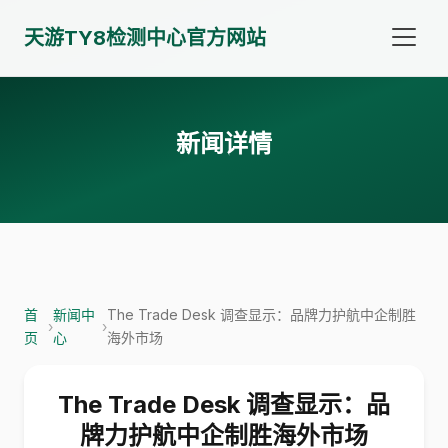
天游TY8检测中心官方网站
新闻详情
首
新闻中
The Trade Desk 调查显示：品牌力护航中企制胜
›
›
页
心
海外市场
The Trade Desk 调查显示：品
牌力护航中企制胜海外市场