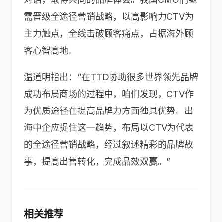
需晋级全途径营销战略，以高影响力CTV为
主力触点，全线击破顾客痛点，占据海外顾
客心智高地。
温道明指出：“在TTD协助很多世界领先品牌
成功布局商场的过程中，咱们发现，CTV作
为优质途径在提高品牌力方面独具优势。出
海中企应捉住这一趋势，布局以CTV为代表
的全途径营销战略，经过叙述精彩的品牌故
事，提高出售转化，完成品效双赢。”
相关推荐