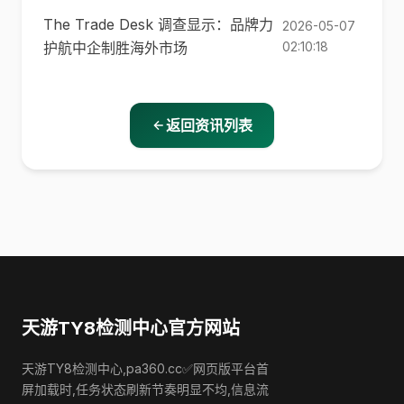
The Trade Desk 调查显示：品牌力
2026-05-07
护航中企制胜海外市场
02:10:18
返回资讯列表
天游TY8检测中心官方网站
天游TY8检测中心,pa360.cc✅网页版平台首
屏加载时,任务状态刷新节奏明显不均,信息流