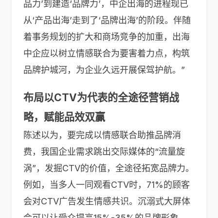
品力’到建造‘品牌力’，中企出海的进程现已
从‘产品出海’走到了‘品牌出海’的阶段。伴随
着事务规划的扩大和商场竞争的加重，出海
中企应以树立情感联合为要害着力点，构筑
品牌护城河，为企业久远开展保驾护航。”
布局以CTV为代表的全途径营销战
略，赋能品效双赢
陈述以为，要完成以情感联合助推品牌消
费，我国企业需求跳出交际媒体的“流量旋
涡”，发掘CTV的价值，全途径拓宽品牌力。
例如，当多人一同观看CTV时，71%的顾客
会对CTV广告发生情感共识。沉溺式大屏体
会可以让受众提高15%-35%的品牌形象，