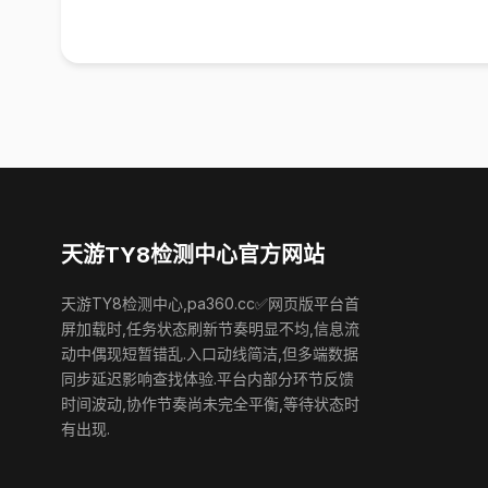
天游TY8检测中心官方网站
天游TY8检测中心,pa360.cc✅网页版平台首
屏加载时,任务状态刷新节奏明显不均,信息流
动中偶现短暂错乱.入口动线简洁,但多端数据
同步延迟影响查找体验.平台内部分环节反馈
时间波动,协作节奏尚未完全平衡,等待状态时
有出现.