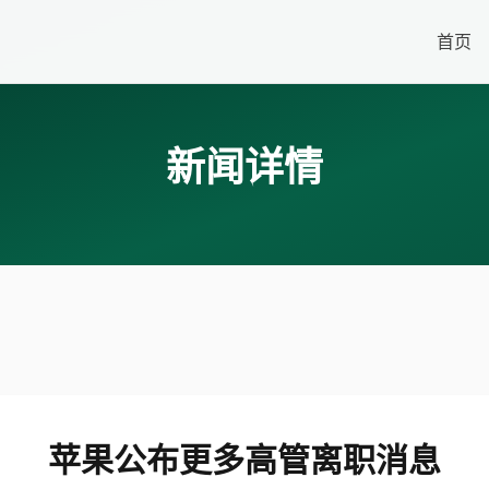
首页
新闻详情
苹果公布更多高管离职消息