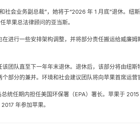
会业务副总裁”，她将于“2026 年 1 月底”退休。纽斯
来一向担任苹果总法律顾问的亚当斯。
进行一些安排架构调整，并将部分责任搬运给威廉姆斯的继任
任该团队直至下一年年末退休。退休后，该部分将由纽斯
部分的兼并。环境和社会建议团队将向苹果首席运营官萨比赫
巴马总统任期内担任美国环保署（EPA）署长。苹果于 20
2017 年参加苹果。