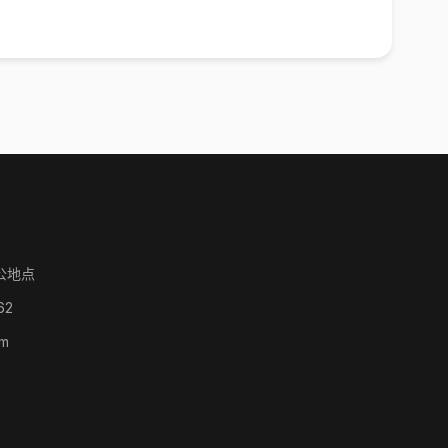
公地点
62
om