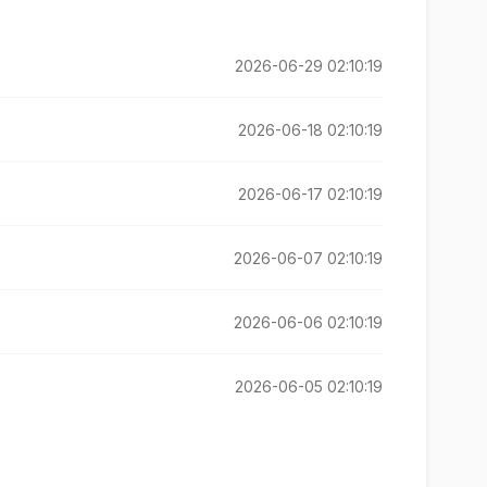
2026-06-29 02:10:19
2026-06-18 02:10:19
2026-06-17 02:10:19
2026-06-07 02:10:19
2026-06-06 02:10:19
2026-06-05 02:10:19