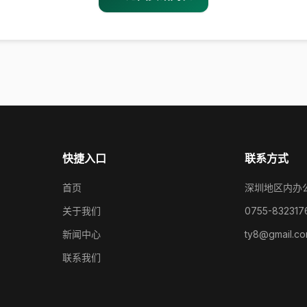
快捷入口
联系方式
首页
深圳地区内办
关于我们
0755-832317
新闻中心
ty8@gmail.c
联系我们