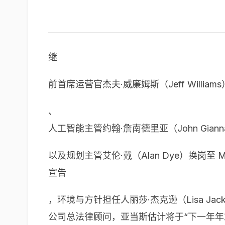
继
前首席运营官杰夫·威廉姆斯（Jeff William
、
人工智能主管约翰·詹南德里亚（John Giann
以及规划主管艾伦·戴（Alan Dye）换岗至 
宣告
，环境与方针担任人丽莎·杰克逊（Lisa Jacks
公司总法律顾问，亚当斯估计将于“下一年年