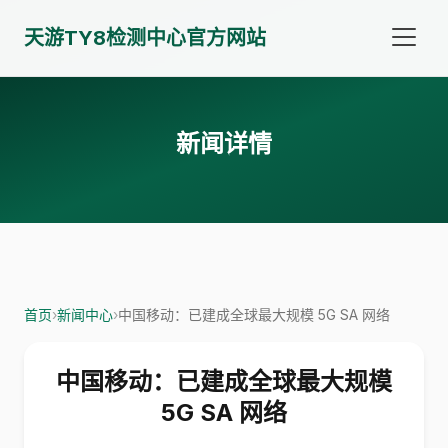
天游TY8检测中心官方网站
新闻详情
首页
›
新闻中心
›
中国移动：已建成全球最大规模 5G SA 网络
中国移动：已建成全球最大规模
5G SA 网络