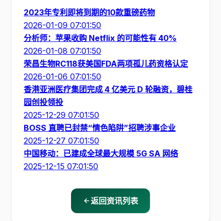
2023年专利即将到期的10款重磅药物
2026-01-09 07:01:50
分析师：苹果收购 Netflix 的可能性有 40%
2026-01-08 07:01:50
荣昌生物RC118获美国FDA两项孤儿药资格认定
2026-01-06 07:01:50
香港亚洲医疗集团完成 4 亿美元 D 轮融资，碧桂
园创投领投
2025-12-29 07:01:50
BOSS 直聘已封禁“情色陷阱”招聘涉事企业
2025-12-27 07:01:50
中国移动：已建成全球最大规模 5G SA 网络
2025-12-15 07:01:50
返回资讯列表