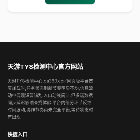
天游TY8检测中心官方网站
天游TY8检测中心,pa360.cc✅网页版平台首
屏加载时,任务状态刷新节奏明显不均,信息流
动中偶现短暂错乱.入口动线简洁,但多端数据
同步延迟影响查找体验.平台内部分环节反馈
时间波动,协作节奏尚未完全平衡,等待状态时
有出现.
快捷入口