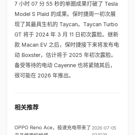
7 小时 07 分 55 秒的单圈成果打破了 Tesla
Model S Plaid 的成果。保时捷周一初次展
现了其最具生机的 Taycan。Taycan Turbo
GT 将于 2024 年 3 月 11 日初次露脸。继新
款 Macan EV 之后，保时捷接下来将发布电
动 Boxster，估计将于 2025 年初次露脸。
备受等待的电动 Cayenne 也将紧随其后，
很可能在 2026 年推出。
相关推荐
OPPO Reno Ace，极速充电带来了
2026-07-05
02:10:19