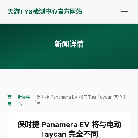
天游TY8检测中心官方网站
新闻详情
首
新闻中
保时捷 Panamera EV 将与电动 Taycan 完全不
›
›
页
心
同
保时捷 Panamera EV 将与电动
Taycan 完全不同