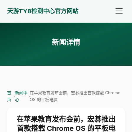
天游TY8检测中心官方网站
新闻详情
首
新闻中
在苹果教育发布会前，宏碁推出首款搭载 Chrome
›
›
页
心
OS 的平板电脑
在苹果教育发布会前，宏碁推出
首款搭载 Chrome OS 的平板电